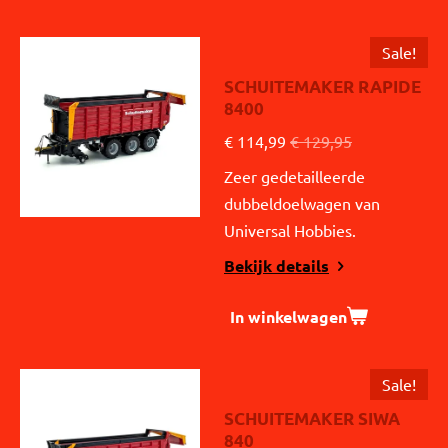
Sale!
SCHUITEMAKER RAPIDE
8400
€ 114,99
€ 129,95
Zeer gedetailleerde
dubbeldoelwagen van
Universal Hobbies.
Bekijk details
In winkelwagen
Sale!
SCHUITEMAKER SIWA
840