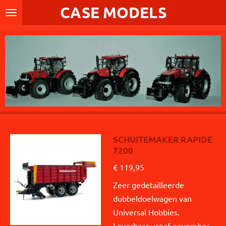
CASE MODELS
Ga
direct
naar
de
hoofdinhoud
SCHUITEMAKER RAPIDE
7200
€ 119,95
Zeer gedetailleerde
dubbeldoelwagen van
Universal Hobbies.
Leverbaar vanaf november