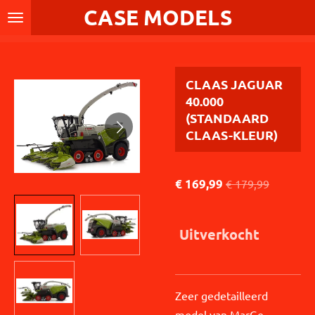
CASE MODELS
Ga
direct
naar
de
CLAAS JAGUAR
hoofdinhoud
40.000
(STANDAARD
CLAAS-KLEUR)
€ 169,99
€ 179,99
Uitverkocht
Zeer gedetailleerd
model van MarGe