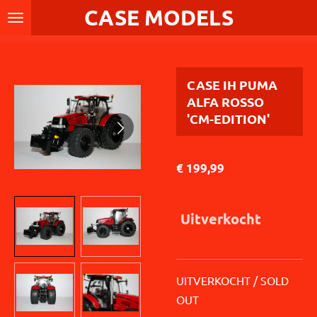
CASE MODELS
Ga
direct
naar
de
CASE IH PUMA
hoofdinhoud
ALFA ROSSO
'CM-EDITION'
€ 199,99
Uitverkocht
UITVERKOCHT / SOLD
OUT