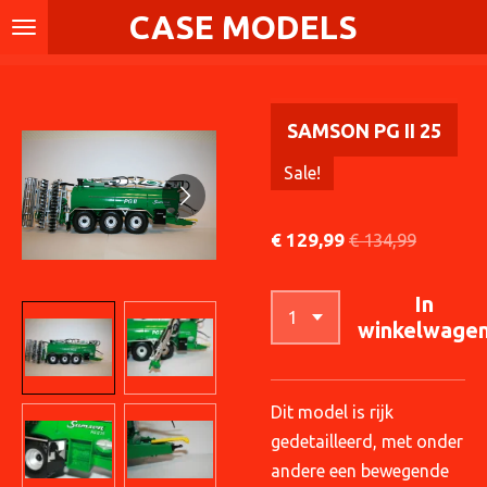
CASE MODELS
Ga
direct
naar
de
SAMSON PG II 25
hoofdinhoud
Sale!
€ 129,99
€ 134,99
In
winkelwage
Dit model is rijk
gedetailleerd, met onder
andere een bewegende