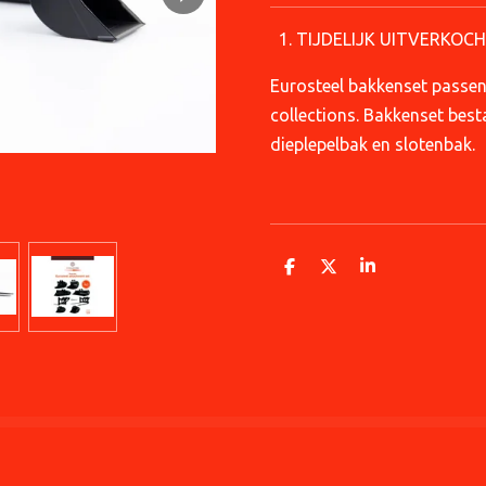
TIJDELIJK UITVERKOCH
Eurosteel bakkenset passe
collections. Bakkenset besta
dieplepelbak en slotenbak.
D
D
S
e
e
h
l
e
a
e
l
r
n
e