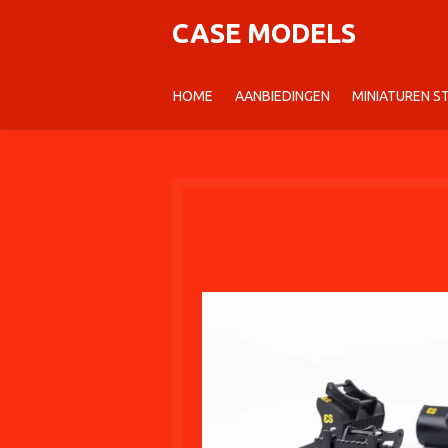
Ga
CASE MODELS
direct
naar
HOME
AANBIEDINGEN
MINIATUREN 
de
hoofdinhoud