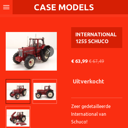
CASE MODELS
Ga
direct
naar
de
INTERNATIONAL
hoofdinhoud
1255 SCHUCO
€ 63,99
€ 67,49
Uitverkocht
Zeer gedetailleerde
International van
Schuco!