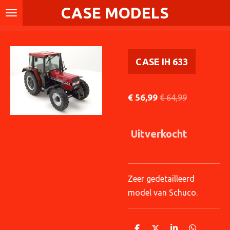
CASE MODELS
Ga
direct
naar
de
CASE IH 633
hoofdinhoud
€ 56,99
€ 64,99
Uitverkocht
Zeer gedetailleerd
model van Schuco.