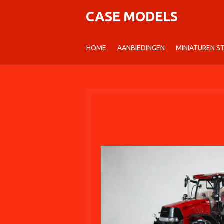
Ga
CASE MODELS
direct
naar
HOME
AANBIEDINGEN
MINIATUREN 
de
hoofdinhoud