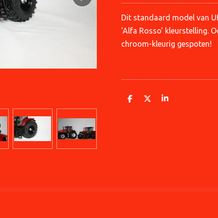
Dit standaard model van UH
'Alfa Rosso' kleurstelling. O
chroom-kleurig gespoten!
D
D
S
e
e
h
l
e
a
e
l
r
n
e