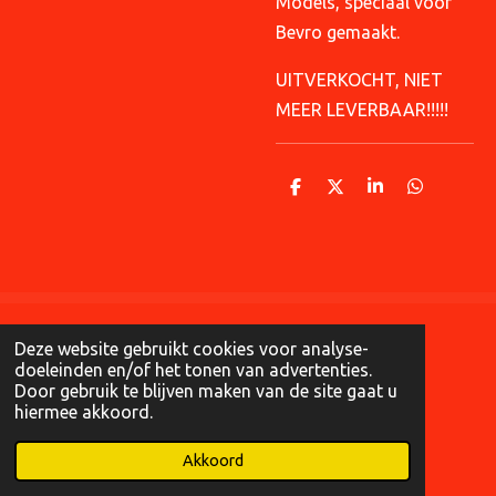
Models, speciaal voor
Bevro gemaakt.
UITVERKOCHT, NIET
MEER LEVERBAAR!!!!!
D
D
S
D
e
e
h
e
l
e
a
l
e
l
r
e
n
e
n
Deze website gebruikt cookies voor analyse-
doeleinden en/of het tonen van advertenties.
Door gebruik te blijven maken van de site gaat u
hiermee akkoord.
© 2018 - 2026 Case Models
Akkoord