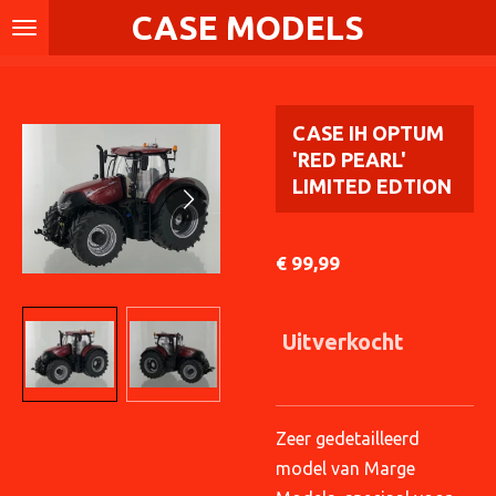
CASE MODELS
Ga
direct
naar
de
CASE IH OPTUM
hoofdinhoud
'RED PEARL'
LIMITED EDTION
€ 99,99
Uitverkocht
Zeer gedetailleerd
model van Marge