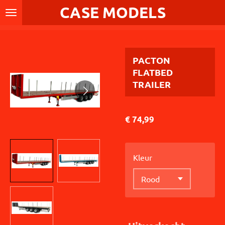
CASE MODELS
Ga
direct
naar
de
PACTON
hoofdinhoud
FLATBED
TRAILER
€ 74,99
Kleur