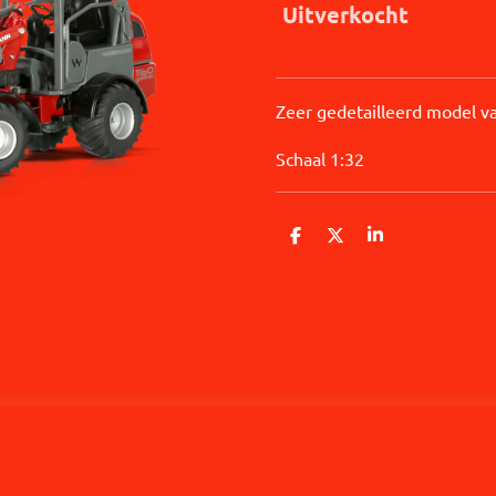
Uitverkocht
Zeer gedetailleerd model va
Schaal 1:32
D
D
S
e
e
h
l
e
a
e
l
r
n
e