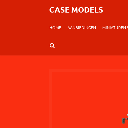
Ga
CASE MODELS
direct
naar
HOME
AANBIEDINGEN
MINIATUREN
de
hoofdinhoud