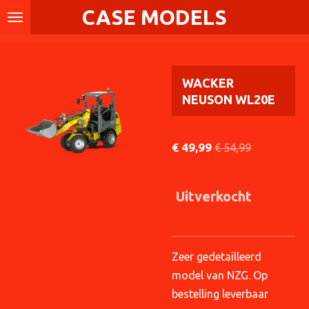
CASE MODELS
Ga
direct
naar
de
WACKER
hoofdinhoud
NEUSON WL20E
€ 49,99
€ 54,99
Uitverkocht
Zeer gedetailleerd
model van NZG. Op
bestelling leverbaar