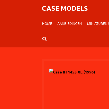
Ga
CASE MODELS
direct
naar
HOME
AANBIEDINGEN
MINIATUREN
de
hoofdinhoud